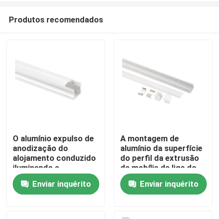
Produtos recomendados
O alumínio expulso de
A montagem de
anodização do
alumínio da superfície
Casa
alojamento conduzido
do perfil da extrusão
iluminando a
da mobília da liga do
superfície do perfil
dissipador de calor
Enviar inquérito
Enviar inquérito
Produtos
montou
conduziu a luz linear
Sobre nós