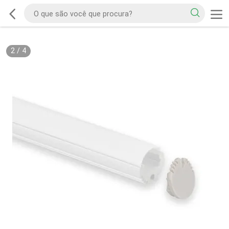
2
/
4