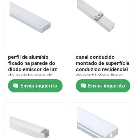
Excursão da fábrica
Controle da qualidade
Contacte-nos
perfil de alumínio
canal conduzido
fixado na parede do
montado de superfície
diodo emissor de luz
conduzido residencial
do projeto novo de
do perfil claro linear
Notícia
17X8mm para a
de 17x15mm
Enviar inquérito
Enviar inquérito
iluminação da cozinha
Perfil montado de superfície do diodo emissor de luz
Perfis Embutido do diodo emissor de luz
Perfil do diodo emissor de luz da placa de gesso