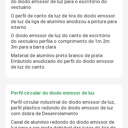
do diodo emissor de luz para o escritório do
vestuário
O perfil de canto da luz de tira do diodo emissor
de luz da liga de alumínio anodizou a pintura para
interno
O diodo emissor de luz do canto de escritório
do vestuário perfila o comprimento de 1m 2m
3m para a barra clara
Material de alumínio preto branco de prata
Embutido anodizado do perfil do diodo emissor
de luz do canto
Casa
Perfil circular do diodo emissor de luz
Perfil circular industrial do diodo emissor de luz,
perfil plástico redondo do diodo emissor de luz
Produtos
com dobra de Desenrolamento
Canal de alumínio redondo do diodo emissor de
Sobre nós
luz para a cor preta dobrável das luzes de tira do