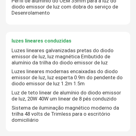
Perfil de alumínio do OEM 35mm para a luz do
diodo emissor de luz com dobra do serviço de
Desenrolamento
Luzes de tira espertas do diodo emissor de luz
Perfil de canto do diodo emissor de luz
luzes lineares conduzidas
Luzes lineares galvanizadas pretas do diodo
Perfil circular do diodo emissor de luz
emissor de luz, luz magnética Embutido de
alumínio da trilha do diodo emissor de luz
Luzes lineares modernas encaixadas do diodo
Perfil suspendido do diodo emissor de luz
emissor de luz, luz esperta 0.9m do pendente do
diodo emissor de luz 1.2m 1.5m
Luz de teto linear de alumínio do diodo emissor
luzes lineares conduzidas
de luz, 20W 40W um linear de 8 pés conduzido
Sistema de iluminação magnético moderno da
Tiras do diodo emissor de luz da ESPIGA
trilha 48 volts de Trimless para o escritório
domiciliário
Tiras do diodo emissor de luz de SMD