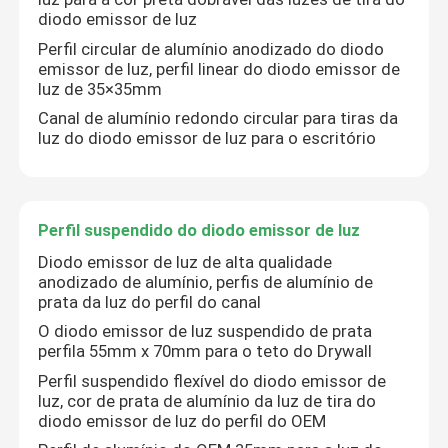
diodo emissor de luz
Perfil circular de alumínio anodizado do diodo
Excursão da fábrica
emissor de luz, perfil linear do diodo emissor de
luz de 35×35mm
Canal de alumínio redondo circular para tiras da
Controle da qualidade
luz do diodo emissor de luz para o escritório
Contacte-nos
Perfil suspendido do diodo emissor de luz
Notícia
Diodo emissor de luz de alta qualidade
anodizado de alumínio, perfis de alumínio de
prata da luz do perfil do canal
Perfil montado de superfície do diodo emissor de luz
O diodo emissor de luz suspendido de prata
perfila 55mm x 70mm para o teto do Drywall
Perfis Embutido do diodo emissor de luz
Perfil suspendido flexível do diodo emissor de
luz, cor de prata de alumínio da luz de tira do
diodo emissor de luz do perfil do OEM
Perfil do diodo emissor de luz da placa de gesso