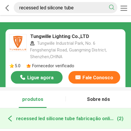
Tungwille Lighting Co.,LTD
Tungwille Industrial Park, No. 6
Fengshengtai Road, Guangming District,
Shenzhen,CHINA
5.0
Fornecedor verificado
Ligue agora
Fale Conosco
produtos
Sobre nós
recessed led silicone tube fabricação online
(2)