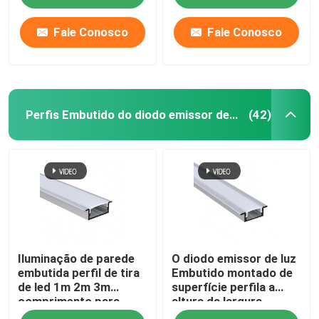
Fale Conosco
Fale Conosco
Perfis Embutido do diodo emissor de luz
(42)
Casa
Iluminação de parede
O diodo emissor de luz
Produtos
embutida perfil de tira
Embutido montado de
de led 1m 2m 3m
superfície perfila a
comprimento para
altura da largura
Sobre nós
armários de vinho
7.8mm de 17mm para a