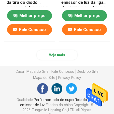
da tira do diodo
emissor de luz da liga
emissor de luz para o
de alumínio anodizou a
escritório do vestuário
pintura para interno
Melhor preço
Melhor preço
Fale Conosco
Fale Conosco
Veja mais
Casa
Mapa do Site
Fale Conosco
Desktop Site
Mapa do Site
Privacy Policy
Qualidade
Perfil montado de superfície do diodo
emissor de luz
Fábrica da china.Copyright ©
2026 Tungwille Lighting Co.,LTD. All Rights