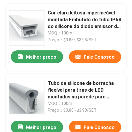
Cor clara leitosa impermeável
montada Embutido do tubo IP68
do silicone do diodo emissor de
luz
MOQ：100m
Preço：$0.88~$3.98/SET
Melhor preço
Fale Conosco
Tubo de silicone de borracha
flexível para tiras de LED
montadas na parede para
iluminação doméstica
MOQ：100m
Preço：$0.88~$3.98/SET
Melhor preço
Fale Conosco