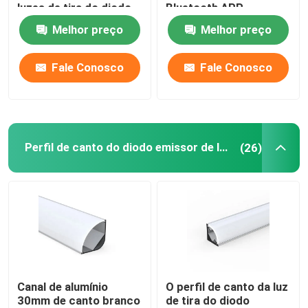
luzes de tira do diodo
Bluetooth APP
emissor de luz para a
impermeável para a
Melhor preço
Melhor preço
Diodo emissor de luz Flex Light de néon
decoração da casa
decoração exterior
interna
Fale Conosco
Fale Conosco
Tubo do silicone do diodo emissor de luz
Perfil de canto do diodo emissor de luz
(26)
Canal de alumínio
O perfil de canto da luz
30mm de canto branco
de tira do diodo