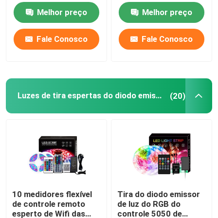
iluminam a tampa
Melhor preço
Melhor preço
transparente
Luzes de tira espertas do diodo emissor de luz
Fale Conosco
Fale Conosco
Perfil de canto do diodo emissor de luz
Perfil circular do diodo emissor de luz
Luzes de tira espertas do diodo emissor de luz
(20)
Perfil suspendido do diodo emissor de luz
luzes lineares conduzidas
Tiras do diodo emissor de luz da ESPIGA
10 medidores flexível
Tira do diodo emissor
de controle remoto
de luz do RGB do
Tiras do diodo emissor de luz de SMD
esperto de Wifi das
controle 5050 de