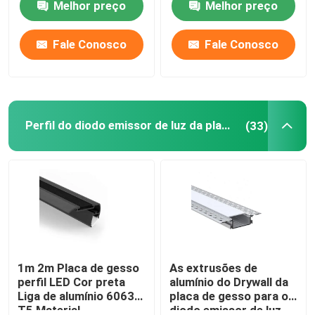
Melhor preço
Melhor preço
armários
luz do armário
Excursão da fábrica
Fale Conosco
Fale Conosco
Controle da qualidade
Perfil do diodo emissor de luz da placa de gesso
(33)
Contacte-nos
Notícia
Perfil montado de superfície do diodo emissor de luz
Perfis Embutido do diodo emissor de luz
1m 2m Placa de gesso
As extrusões de
perfil LED Cor preta
alumínio do Drywall da
Liga de alumínio 6063
placa de gesso para o
Perfil do diodo emissor de luz da placa de gesso
T5 Material
diodo emissor de luz