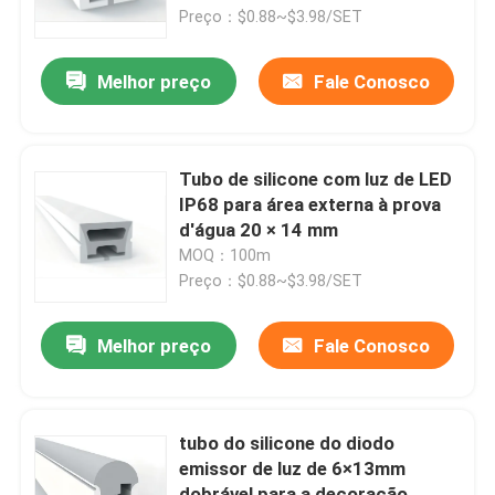
Preço：$0.88~$3.98/SET
Excursão da fábrica
Melhor preço
Fale Conosco
Controle da qualidade
Tubo de silicone com luz de LED
Contacte-nos
IP68 para área externa à prova
d'água 20 × 14 mm
MOQ：100m
Notícia
Preço：$0.88~$3.98/SET
Perfil montado de superfície do diodo emissor de luz
Melhor preço
Fale Conosco
Perfis Embutido do diodo emissor de luz
tubo do silicone do diodo
emissor de luz de 6×13mm
Perfil do diodo emissor de luz da placa de gesso
dobrável para a decoração