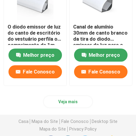
O diodo emissor de luz
Canal de alumínio
do canto de escritório
30mm de canto branco
do vestuário perfila o
da tira do diodo
comprimento de 1m
emissor de luz para o
2m 3m para a barra
escritório do vestuário
Melhor preço
Melhor preço
clara
Fale Conosco
Fale Conosco
Veja mais
Casa
Mapa do Site
Fale Conosco
Desktop Site
Mapa do Site
Privacy Policy