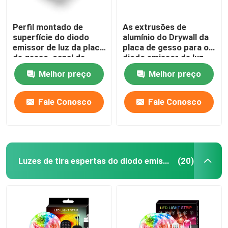
Perfil montado de
As extrusões de
superfície do diodo
alumínio do Drywall da
emissor de luz da placa
placa de gesso para o
de gesso, canal de
diodo emissor de luz
alumínio expulso de
iluminam a tampa
Melhor preço
Melhor preço
prata do diodo emissor
transparente
de luz
Fale Conosco
Fale Conosco
Luzes de tira espertas do diodo emissor de luz
(20)