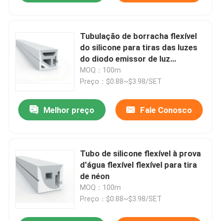
Tubulação de borracha flexível
do silicone para tiras das luzes
do diodo emissor de luz
20×20mm
MOQ：100m
Preço：$0.88~$3.98/SET
Melhor preço
Fale Conosco
Tubo de silicone flexível à prova
d'água flexível flexível para tira
de néon
MOQ：100m
Preço：$0.88~$3.98/SET