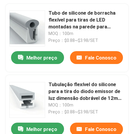
Tubo de silicone de borracha
flexível para tiras de LED
montadas na parede para
iluminação doméstica
MOQ：100m
Preço：$0.88~$3.98/SET
Melhor preço
Fale Conosco
Tubulação flexível do silicone
para a tira do diodo emissor de
luz dimensão dobrável de 12mm
x de 12mm
MOQ：100m
Preço：$0.88~$3.98/SET
Melhor preço
Fale Conosco