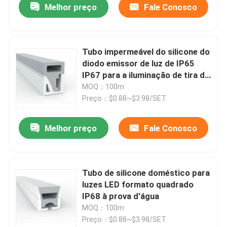
Melhor preço
Fale Conosco
Tubo impermeável do silicone do
diodo emissor de luz de IP65
IP67 para a iluminação de tira de
néon 12×20mm
MOQ：100m
Preço：$0.88~$3.98/SET
Melhor preço
Fale Conosco
Tubo de silicone doméstico para
luzes LED formato quadrado
IP68 à prova d'água
MOQ：100m
Preço：$0.88~$3.98/SET