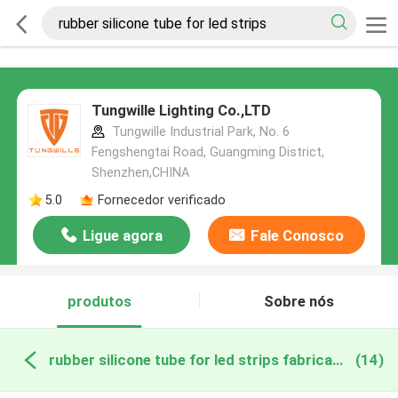
Tungwille Lighting Co.,LTD
Tungwille Industrial Park, No. 6
Fengshengtai Road, Guangming District,
Shenzhen,CHINA
5.0
Fornecedor verificado
Ligue agora
Fale Conosco
produtos
Sobre nós
rubber silicone tube for led strips fabricação online
(14)