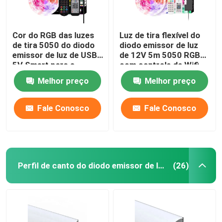
Cor do RGB das luzes
Luz de tira flexível do
de tira 5050 do diodo
diodo emissor de luz
emissor de luz de USB
de 12V 5m 5050 RGB
5V Smart para o
com controle de Wifi
certificado do CE do
APP
Melhor preço
Melhor preço
fundo da tevê
Fale Conosco
Fale Conosco
Perfil de canto do diodo emissor de luz
(26)