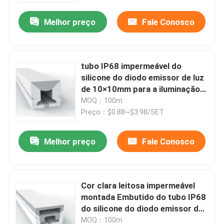
Melhor preço
Fale Conosco
tubo IP68 impermeável do
silicone do diodo emissor de luz
de 10×10mm para a iluminação
de tira conduzida
MOQ：100m
Preço：$0.88~$3.98/SET
Melhor preço
Fale Conosco
Casa
Cor clara leitosa impermeável
Produtos
montada Embutido do tubo IP68
do silicone do diodo emissor de
luz
Sobre nós
MOQ：100m