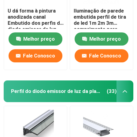
U dá forma à pintura
Iluminação de parede
anodizada canal
embutida perfil de tira
Embutido dos perfis do
de led 1m 2m 3m
diodo emissor de luz
comprimento para
para a iluminação do
armários de vinho
Melhor preço
Melhor preço
assoalho
armários
Fale Conosco
Fale Conosco
Perfil do diodo emissor de luz da placa de gesso
(33)