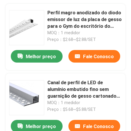
Perfil magro anodizado do diodo
emissor de luz da placa de gesso
para o Gym do escritório do
armário
MOQ：1 medidor
Preço：$2.68~$2.88/SET
Melhor preço
Fale Conosco
Canal de perfil de LED de
alumínio embutido fino sem
guarnição de gesso cartonado
para teto
MOQ：1 medidor
Preço：$5.68~$5.88/SET
Melhor preço
Fale Conosco