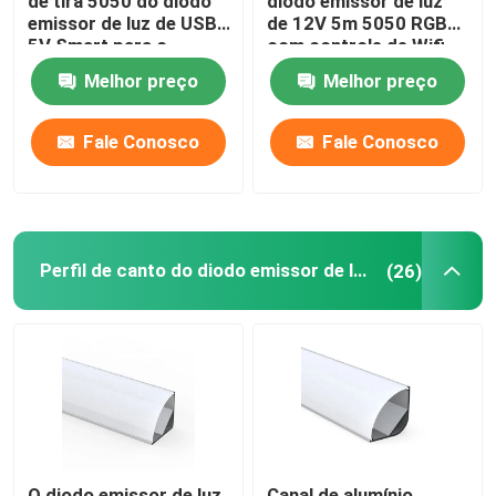
de tira 5050 do diodo
diodo emissor de luz
emissor de luz de USB
de 12V 5m 5050 RGB
5V Smart para o
com controle de Wifi
certificado do CE do
APP
Melhor preço
Melhor preço
fundo da tevê
Fale Conosco
Fale Conosco
Perfil de canto do diodo emissor de luz
(26)
O diodo emissor de luz
Canal de alumínio