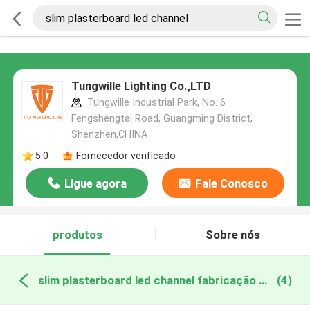
Tungwille Lighting Co.,LTD
Tungwille Industrial Park, No. 6
Fengshengtai Road, Guangming District,
Shenzhen,CHINA
5.0
Fornecedor verificado
Ligue agora
Fale Conosco
produtos
Sobre nós
slim plasterboard led channel fabricação online
(4)