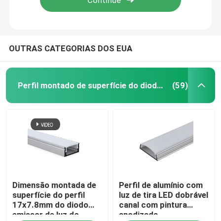
OUTRAS CATEGORIAS DOS EUA
Perfil montado de superfície do diodo emissor de luz
(59)
Casa
Dimensão montada de
Perfil de alumínio com
Produtos
superfície do perfil
luz de tira LED dobrável
17x7.8mm do diodo
canal com pintura
emissor de luz do
anodizada
Sobre nós