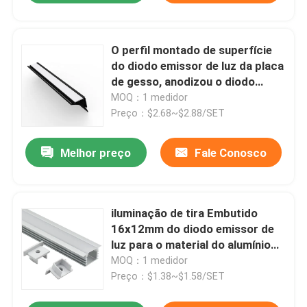
O perfil montado de superfície
do diodo emissor de luz da placa
de gesso, anodizou o diodo
emissor de luz expulsou o canal
MOQ：1 medidor
de alumínio
Preço：$2.68~$2.88/SET
Melhor preço
Fale Conosco
iluminação de tira Embutido
16x12mm do diodo emissor de
luz para o material do alumínio
da placa de gesso
MOQ：1 medidor
Preço：$1.38~$1.58/SET