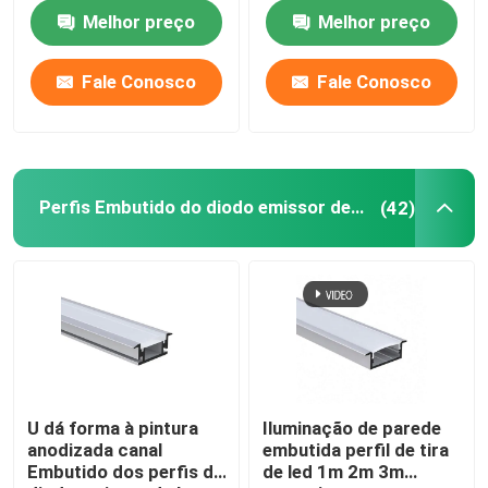
escritório do vestuário
Melhor preço
Melhor preço
Excursão da fábrica
Fale Conosco
Fale Conosco
Controle da qualidade
Contacte-nos
Perfis Embutido do diodo emissor de luz
(42)
Notícia
Perfil montado de superfície do diodo emissor de luz
Perfis Embutido do diodo emissor de luz
U dá forma à pintura
Iluminação de parede
anodizada canal
embutida perfil de tira
Embutido dos perfis do
de led 1m 2m 3m
Perfil do diodo emissor de luz da placa de gesso