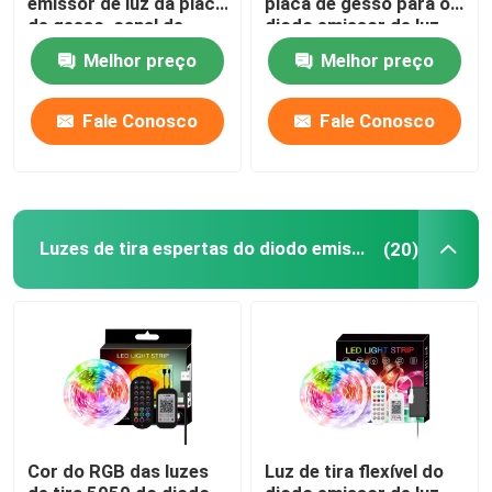
emissor de luz da placa
placa de gesso para o
de gesso, canal de
diodo emissor de luz
alumínio expulso de
iluminam a tampa
Diodo emissor de luz Flex Light de néon
Melhor preço
Melhor preço
prata do diodo emissor
transparente
de luz
Fale Conosco
Fale Conosco
Tubo do silicone do diodo emissor de luz
Luzes de tira espertas do diodo emissor de luz
(20)
Cor do RGB das luzes
Luz de tira flexível do