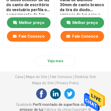
do canto de escritório
30mm de canto branco
do vestuário perfila o
da tira do diodo
comprimento de 1m
emissor de luz para o
2m 3m para a barra
escritório do vestuário
Melhor preço
Melhor preço
clara
Fale Conosco
Fale Conosco
Veja mais
Casa
Mapa do Site
Fale Conosco
Desktop Site
Mapa do Site
Privacy Policy
Qualidade
Perfil montado de superfície do diodo
emissor de luz
Fábrica da china.Copyright ©