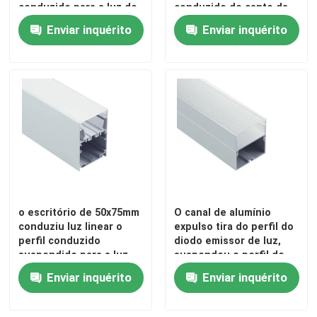
conduzido para a luz do
conduzido de canto da
armário
extrusão
Enviar inquérito
Enviar inquérito
o escritório de 50x75mm
O canal de alumínio
conduziu luz linear o
expulso tira do perfil do
perfil conduzido
diodo emissor de luz,
suspendido para a luz
suspendeu o perfil de
do pendente
alumínio do diodo
Enviar inquérito
Enviar inquérito
emissor de luz