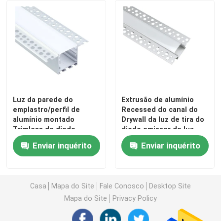
Luz da parede do
Extrusão de alumínio
emplastro/perfil de
Recessed do canal do
alumínio montado
Drywall da luz de tira do
Trimless do diodo
diodo emissor de luz
emissor de luz do
para a gipsita do
Enviar inquérito
Enviar inquérito
Drywall da luz de tira
emplastro
Casa
Mapa do Site
Fale Conosco
Desktop Site
Mapa do Site
Privacy Policy