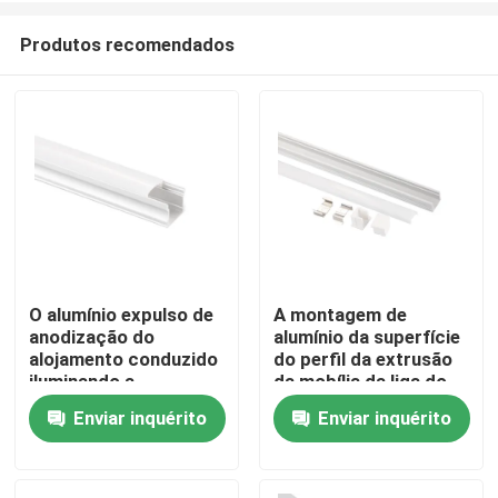
Produtos recomendados
O alumínio expulso de
A montagem de
anodização do
alumínio da superfície
Casa
alojamento conduzido
do perfil da extrusão
iluminando a
da mobília da liga do
superfície do perfil
dissipador de calor
Enviar inquérito
Enviar inquérito
Produtos
montou
conduziu a luz linear
Sobre nós