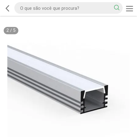
2
/
5