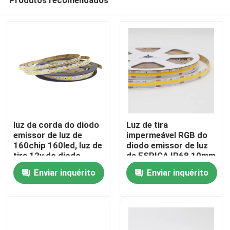
luz da corda do diodo
Luz de tira
emissor de luz de
impermeável RGB do
160chip 160led, luz de
diodo emissor de luz
tira 12v do diodo
da ESPIGA IP68 10mm
Casa
emissor de luz 3000K
para a decoração do
Enviar inquérito
Enviar inquérito
4000K
festival
Produtos
Sobre nós