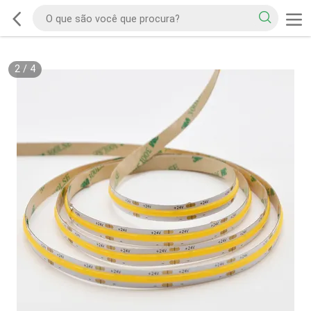
2
/
4