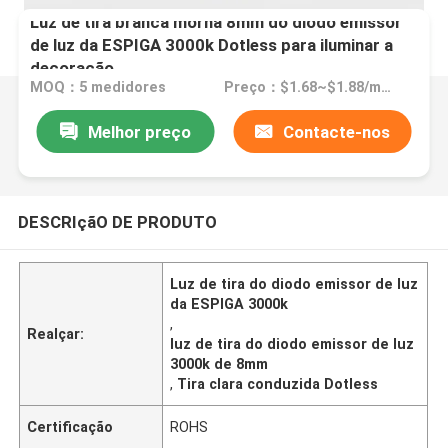
Luz de tira branca morna 8mm do diodo emissor
de luz da ESPIGA 3000k Dotless para iluminar a
decoração
MOQ：5 medidores
Preço：$1.68~$1.88/meter
Melhor preço
Contacte-nos
DESCRIçãO DE PRODUTO
Luz de tira do diodo emissor de luz
da ESPIGA 3000k
,
Realçar:
luz de tira do diodo emissor de luz
3000k de 8mm
,
Tira clara conduzida Dotless
Certificação
ROHS