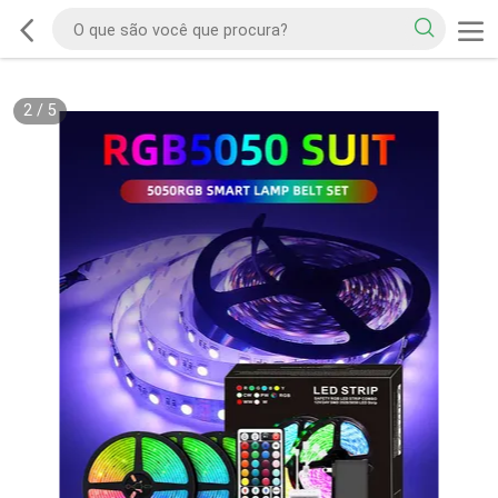
2
/
5