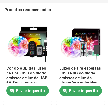
Produtos recomendados
Cor do RGB das luzes
Luzes de tira espertas
de tira 5050 do diodo
5050 RGB do diodo
Casa
emissor de luz de USB
emissor de luz da
5V Smart para o
atmosfera coloridas
certificado do CE do
com controle da voz
Enviar inquérito
Enviar inquérito
Produtos
fundo da tevê
da música
Sobre nós