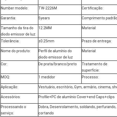
Number modelo:
TW-2226M
Certificação:
Garantia:
5years
Comprimento padrão
Tamanho da tira do
12.2MM
Material:
diodo emissor de luz:
Tolerância:
±0.25mm
Prazo de entrega:
Nome do produto:
Perfil de alumínio do
Material:
diodo emissor de luz
Cor:
De prata/branco/preto
Tratamento de
superfície:
MOQ:
1 medidor
Processo:
Aplicação:
Vestuário, escritório, Gym, armário, cinema, sh
Acessórios:
Profile+PC de alumínio Cover+end Caps+clips
Processando o
Dobra, Desenrolamento, soldando, perfurando, 
serviço:
cortando