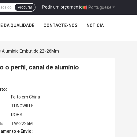
Pedir um orçamento
|
Portuguese
Procurar
E DA QUALIDADE
CONTACTE-NOS
NOTÍCIA
l De Alumínio Embutido 22×26Mm
 o perfil, canal de alumínio
uto:
Feito em China
TUNGWILLE
ROHS
o:
TW-2226M
amento e Envio: