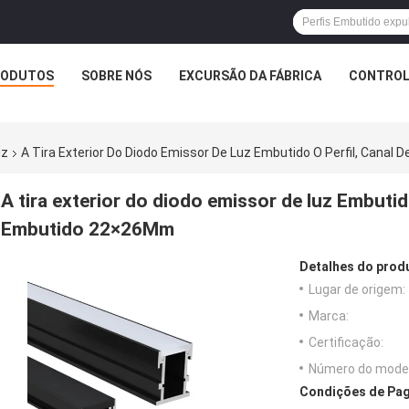
RODUTOS
SOBRE NÓS
EXCURSÃO DA FÁBRICA
CONTROL
uz
A Tira Exterior Do Diodo Emissor De Luz Embutido O Perfil, Cana
A tira exterior do diodo emissor de luz Embutido
Embutido 22×26Mm
Detalhes do prod
Lugar de origem:
Marca:
Certificação:
Número do model
Condições de Pag