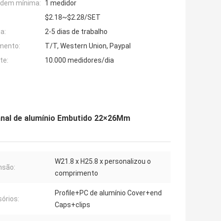
rdem mínima:
1 medidor
$2.18~$2.28/SET
a:
2-5 dias de trabalho
mento:
T/T, Western Union, Paypal
te:
10.000 medidores/dia
 canal de alumínio Embutido 22×26Mm
W21.8 x H25.8 x personalizou o
nsão:
comprimento
Profile+PC de alumínio Cover+end
órios:
Caps+clips