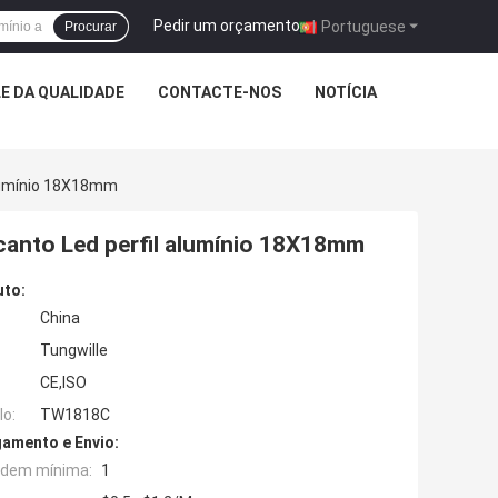
Pedir um orçamento
|
Portuguese
Procurar
E DA QUALIDADE
CONTACTE-NOS
NOTÍCIA
Alumínio 18X18mm
 canto Led perfil alumínio 18X18mm
uto:
China
Tungwille
CE,ISO
o:
TW1818C
amento e Envio:
rdem mínima:
1