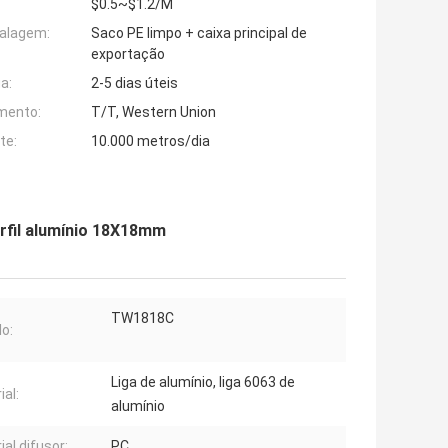
$0.5~$1.2/M
alagem:
Saco PE limpo + caixa principal de
exportação
a:
2-5 dias úteis
mento:
T/T, Western Union
te:
10.000 metros/dia
erfil alumínio 18X18mm
TW1818C
o:
Liga de alumínio, liga 6063 de
ial:
alumínio
ial difusor:
PC