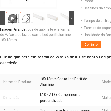
Preço:
Detalhes da emb
Tempo de entreg
Termos de paga
Imagem Grande :
Luz de gabinete em forma
de V/faixa de luz de canto Led perfil alumínio
Habilidade da fon
18X18mm
Contato
Luz de gabinete em forma de V/faixa de luz de canto Led p
descrição
18X18mm Canto Led Perfil de
Nome do Produto:
Model
Alumínio
L18 x A18 x Comprimento
Dimensão:
Mater
personalizado
Acessórios:
Tampas de extremidade, clipes
Mater