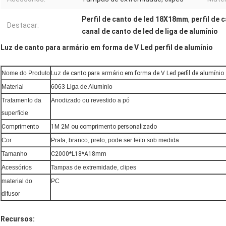
Perfil de canto de led 18X18mm
,
perfil de 
Destacar:
canal de canto de led de liga de alumínio
Luz de canto para armário em forma de V Led perfil de alumínio
Nome do Produto
Luz de canto para armário em forma de V Led perfil de alumínio
Material
6063 Liga de Alumínio
Tratamento da
Anodizado ou revestido a pó
superfície
Comprimento
1M 2M ou comprimento personalizado
Cor
Prata, branco, preto, pode ser feito sob medida
Tamanho
C2000*L18*A18mm
Acessórios
Tampas de extremidade, clipes
material do
PC
difusor
Recursos: